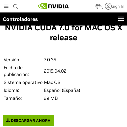
Skip
Sign In
to
ES
main
Controladores
content
NVIDIA CUDA 7.0 for MAC OS X
release
Versión:
7.0.35
Fecha de
2015.04.02
publicación:
Sistema operativo
Mac OS
Idioma:
Español (España)
Tamaño:
29 MB
DESCARGAR AHORA