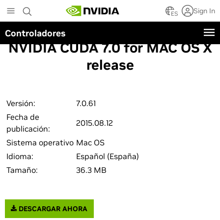
Skip
Sign In
to
ES
main
Controladores
content
NVIDIA CUDA 7.0 for MAC OS X
release
Versión:
7.0.61
Fecha de
2015.08.12
publicación:
Sistema operativo
Mac OS
Idioma:
Español (España)
Tamaño:
36.3 MB
DESCARGAR AHORA