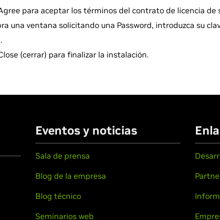
Agree para aceptar los términos del contrato de licencia de 
ra una ventana solicitando una Password, introduzca su clav
.
lose (cerrar) para finalizar la instalación.
Eventos y noticias
Enla
Sala de prensa
Desarr
Blog de la empresa
Partne
Blog técnico
Inform
Seminarios web
Empre