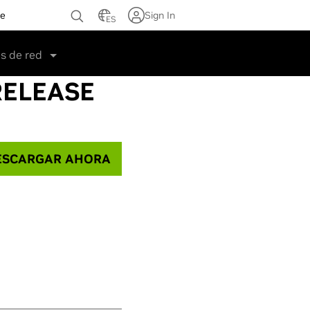
te
Sign In
ES
s de red
RELEASE
SCARGAR AHORA