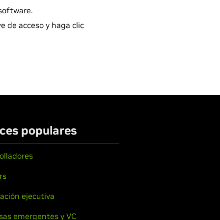
software.
e de acceso y haga clic
ces populares
olladores
rs
ación ejecutiva
sas emergentes y VC