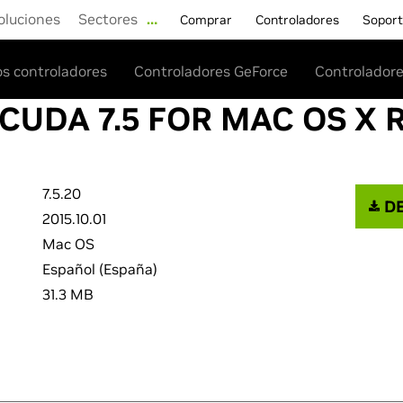
oluciones
Sectores
…
Comprar
Controladores
Sopor
os controladores
Controladores GeForce
Controladore
 CUDA 7.5 FOR MAC OS X 
7.5.20
DE
2015.10.01
Mac OS
Español (España)
31.3 MB