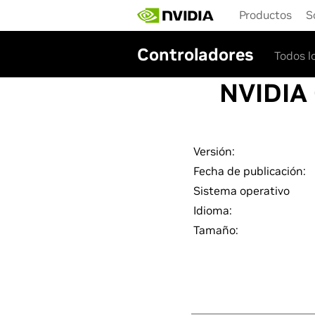
Skip
Productos
S
to
main
content
Controladores
Todos l
NVIDIA
Versión:
Fecha de publicación:
Sistema operativo
Idioma:
Tamaño: