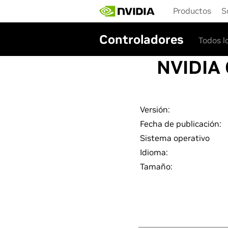
Skip
Productos
S
to
main
content
Controladores
Todos l
NVIDIA
Versión:
Fecha de publicación:
Sistema operativo
Idioma:
Tamaño: