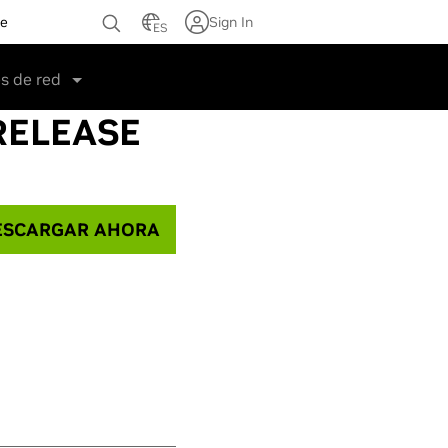
te
Sign In
ES
s de red
RELEASE
SCARGAR AHORA