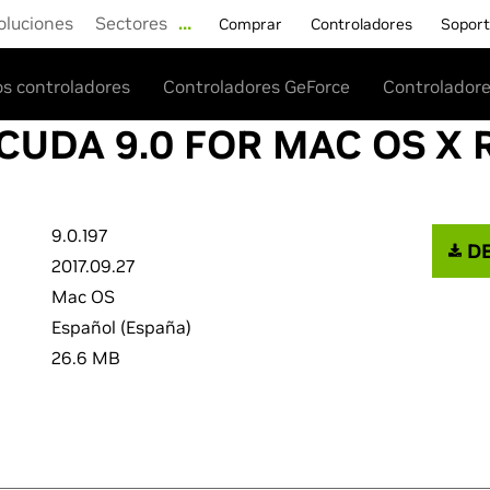
oluciones
Sectores
…
Comprar
Controladores
Sopor
os controladores
Controladores GeForce
Controladore
 CUDA 9.0 FOR MAC OS X 
9.0.197
DE
2017.09.27
Mac OS
Español (España)
26.6 MB