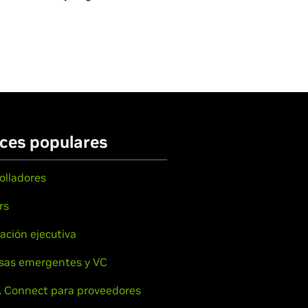
ces populares
olladores
rs
ación ejecutiva
sas emergentes y VC
 Connect para proveedores