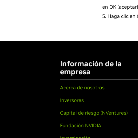
en OK (aceptar)
Haga clic en C
Información de la
empresa
Acerca de nosotros
Inversores
Capital de riesgo (NVentures)
Fundación NVIDIA