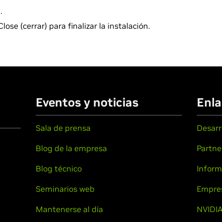
.
lose (cerrar) para finalizar la instalación.
Eventos y noticias
Enla
Sala de prensa
Desarr
Blog de la empresa
Partne
Blog técnico
Inform
Seminarios web
Empre
Mantenerse al día
NVIDIA