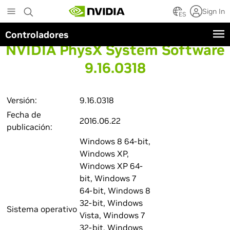
Skip
Sign In
to
ES
main
Controladores
content
NVIDIA PhysX System Software
9.16.0318
Versión:
9.16.0318
Fecha de
2016.06.22
publicación:
Windows 8 64-bit,
Windows XP,
Windows XP 64-
bit, Windows 7
64-bit, Windows 8
32-bit, Windows
Sistema operativo
Vista, Windows 7
32-bit, Windows