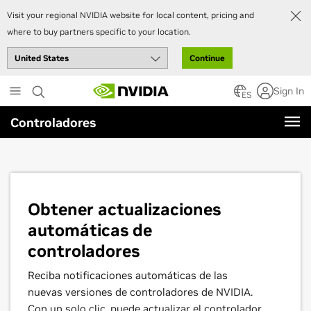
Visit your regional NVIDIA website for local content, pricing and
where to buy partners specific to your location.
Continue
Skip
Sign In
to
ES
main
Controladores
content
Obtener actualizaciones
automáticas de
controladores
Reciba notificaciones automáticas de las
nuevas versiones de controladores de NVIDIA.
Con un solo clic, puede actualizar el controlador