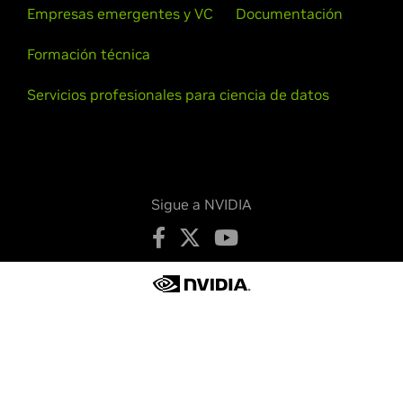
Empresas emergentes y VC
Documentación
Formación técnica
Servicios profesionales para ciencia de datos
Sigue a NVIDIA
Política de privacidad
Sus opciones de privacidad
Términos de servicio
Accesibilidad
Políticas de empresa
Seguridad de productos
Contactar