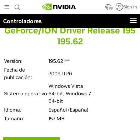
Skip
Sign In
to
ES
main
Controladores
content
GeForce/ION Driver Release 195
195.62
Versión:
195.62
WHQL
Fecha de
2009.11.26
publicación:
Windows Vista
Sistema operativo
64-bit, Windows 7
64-bit
Idioma:
Español (España)
Tamaño:
157 MB