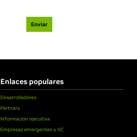
Enviar
Enlaces populares
Desarrolladores
Partners
Información ejecutiva
Empresas emergentes y VC