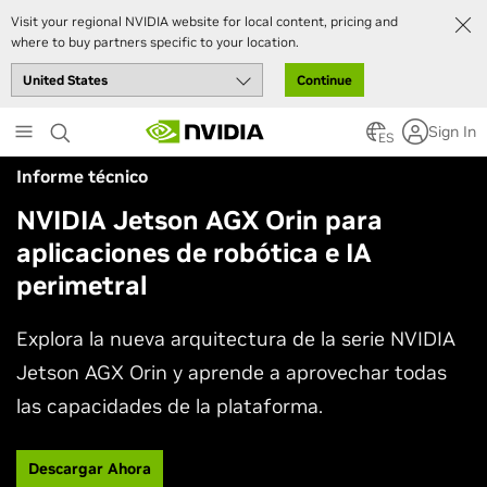
Visit your regional NVIDIA website for local content, pricing and
where to buy partners specific to your location.
Continue
Skip
Sign In
to
ES
main
Informe técnico
content
NVIDIA Jetson AGX Orin para
aplicaciones de robótica e IA
perimetral
Explora la nueva arquitectura de la serie NVIDIA
Jetson AGX Orin y aprende a aprovechar todas
las capacidades de la plataforma.
Descargar Ahora