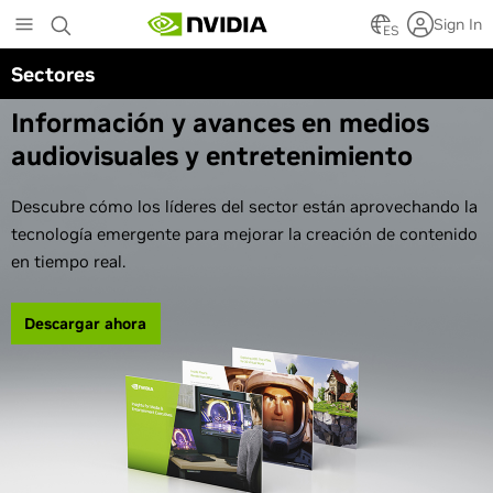
Skip
Sign In
to
ES
main
Sectores
Libro electrónico
content
Información y avances en medios
audiovisuales y entretenimiento
Descubre cómo los líderes del sector están aprovechando la
tecnología emergente para mejorar la creación de contenido
en tiempo real.
Descargar ahora