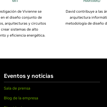
MIT
HARVARD
estigación de Vivienne se
David contribuye a las á
 en el diseño conjunto de
arquitectura informát
s, arquitecturas y circuitos
metodología de diseño d
 crear sistemas de alto
nto y eficiencia energética.
Eventos y noticias
Sala de prensa
Blog de la empresa