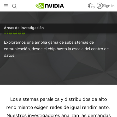
Skip
Sign In
to
ES
main
content
Áreas de investigación
Redes
Exploramos una amplia gama de subsistemas de
comunicación, desde el chip hasta la escala del centro de
datos.
Los sistemas paralelos y distribuidos de alto
rendimiento exigen redes de igual rendimiento.
Nuestros investigadores analizan las demandas