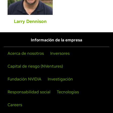
Larry Dennison
Información de la empresa
Acerca de nosotros
Inversores
Capital de riesgo (NVentures)
Fundación NVIDIA
Investigación
Responsabilidad social
Tecnologías
Careers