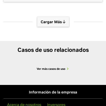
be noisy or incomplete. And the rare, edge
scenarios developers most need to understand
don’t appear on schedule. That creates one of […]
Cargar Más
Casos de uso relacionados
Ver más casos de uso
Información de la empresa
Acerca de nosotros
Inversores