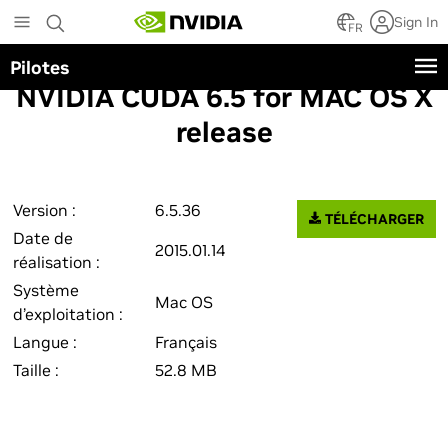
Skip
Sign In
to
FR
main
Pilotes
content
NVIDIA CUDA 6.5 for MAC OS X
release
Version :
6.5.36
TÉLÉCHARGER
Date de
2015.01.14
réalisation :
Système
Mac OS
d’exploitation :
Langue :
Français
Taille :
52.8 MB