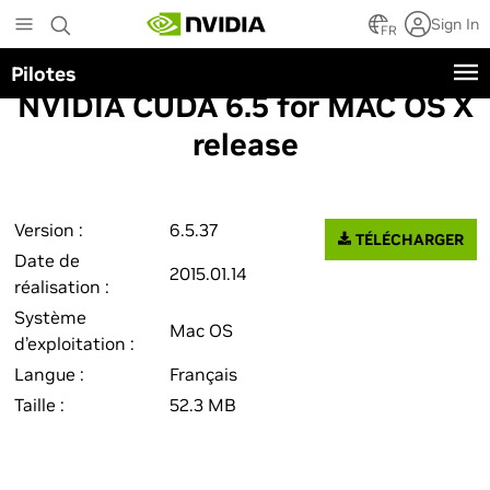
Skip
Sign In
to
FR
main
Pilotes
content
NVIDIA CUDA 6.5 for MAC OS X
release
Version :
6.5.37
TÉLÉCHARGER
Date de
2015.01.14
réalisation :
Système
Mac OS
d’exploitation :
Langue :
Français
Taille :
52.3 MB