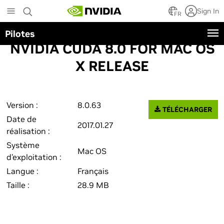
Skip
Sign In
to
FR
main
Pilotes
content
NVIDIA CUDA 8.0 FOR MAC OS
X RELEASE
Version :
8.0.63
TÉLÉCHARGER
Date de
2017.01.27
réalisation :
Système
Mac OS
d’exploitation :
Langue :
Français
Taille :
28.9 MB