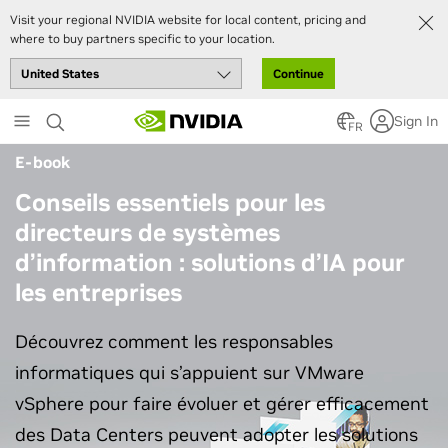
Visit your regional NVIDIA website for local content, pricing and
where to buy partners specific to your location.
Continue
Skip
Sign In
to
FR
main
E-book
content
Conseils essentiels pour les
directeurs de systèmes
d’information : solutions d’IA pour
les entreprises
Découvrez comment les responsables
informatiques qui s’appuient sur VMware
vSphere pour faire évoluer et gérer efficacement
des Data Centers peuvent adopter les solutions