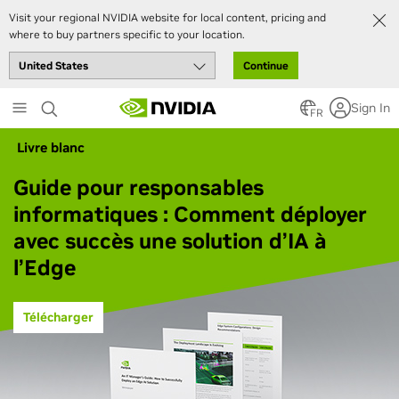
Visit your regional NVIDIA website for local content, pricing and
where to buy partners specific to your location.
Continue
Skip
Sign In
to
FR
main
Livre blanc
content
Guide pour responsables
informatiques : Comment déployer
avec succès une solution d’IA à
l’Edge
Télécharger