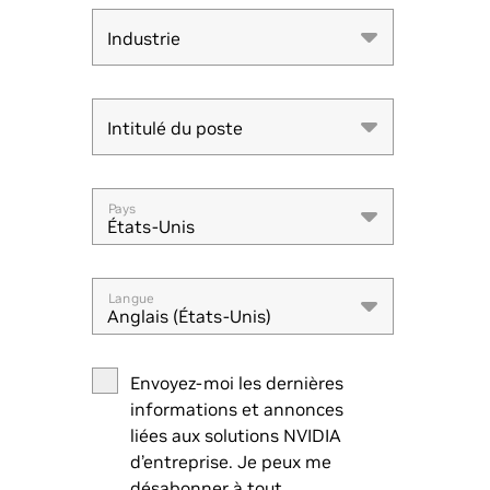
Industrie
Industrie
Intitulé du poste
Intitulé du poste
Pays
États-Unis
Langue
Anglais (États-Unis)
Envoyez-moi les dernières
informations et annonces
liées aux solutions NVIDIA
d’entreprise. Je peux me
désabonner à tout