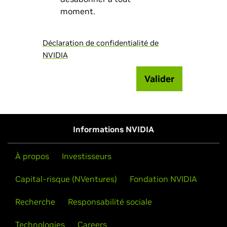
moment.
Déclaration de confidentialité de
NVIDIA
Valider
Informations NVIDIA
À propos
Investisseurs
Capital-risque (NVentures)
Fondation NVIDIA
Recherche
Responsabilité sociale
Technologies
Careers