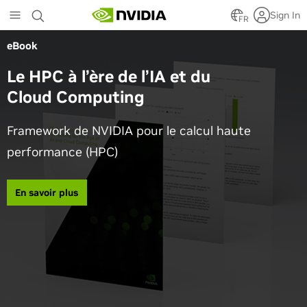
Skip
Sign In
to
FR
main
eBook
content
Le HPC à l’ère de l’IA et du
Cloud Computing
Framework de NVIDIA pour le calcul haute
performance (HPC)
En savoir plus