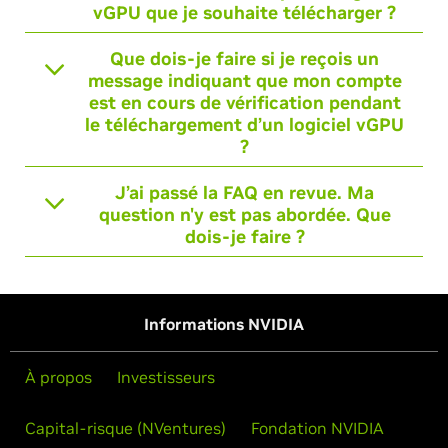
vGPU que je souhaite télécharger ?
Que dois-je faire si je reçois un
message indiquant que mon compte
est en cours de vérification pendant
le téléchargement d’un logiciel vGPU
?
J’ai passé la FAQ en revue. Ma
question n'y est pas abordée. Que
dois-je faire ?
Informations NVIDIA
À propos
Investisseurs
Capital-risque (NVentures)
Fondation NVIDIA