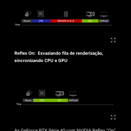
Reflex On: Esvaziando fila de renderização,
sincronizando CPU e GPU
As GeForce RTX Série 40 com NVIDIA Reflex “On”