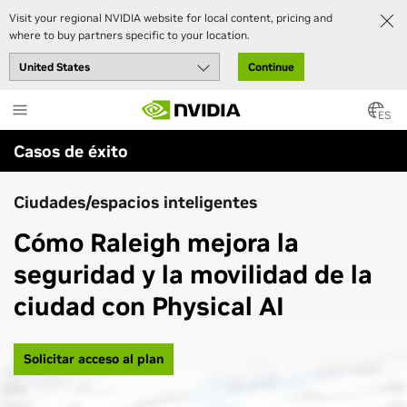
Visit your regional NVIDIA website for local content, pricing and
where to buy partners specific to your location.
Continue
Skip
to
ES
main
Casos de éxito
content
Ciudades/espacios inteligentes
Cómo Raleigh mejora la
seguridad y la movilidad de la
ciudad con Physical AI
Solicitar acceso al plan