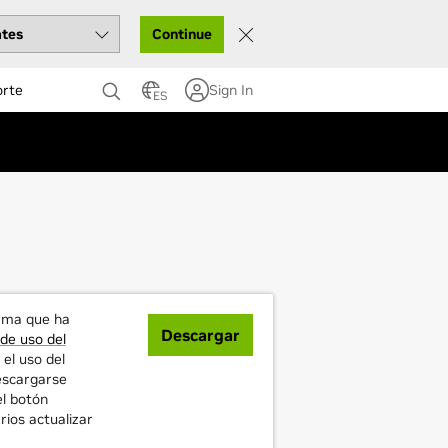
Continue
orte
Sign In
ES
irma que ha
Descargar
 de uso del
 el uso del
escargarse
l botón
ios actualizar