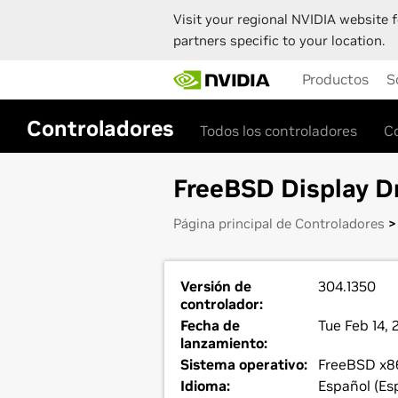
Visit your regional NVIDIA website f
partners specific to your location.
Skip
Productos
S
to
main
content
Controladores
Todos los controladores
C
FreeBSD Display Dr
Página principal de Controladores
> 
Versión de
304.1350
controlador:
Fecha de
Tue Feb 14, 
lanzamiento:
Sistema operativo:
FreeBSD x8
Idioma:
Español (Es