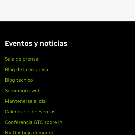
50M,
GeForce
GT 335M,
GeForce
GT 330M,
GeForce
GT 325M,
Ge
ce
305M
,
GeForce
GTX 280,
GeForce
GTX 275,
GeForce
GTX 260,
GeForce
Eventos y noticias
 220,
GeForce
G210,
GeForce
210,
GeForce
205
ooks)
Sala de prensa
80M,
GeForce
GTX 260M,
GeForce
GTS 260M,
GeForce
GTS 250
Blog de la empresa
210M
Blog técnico
Force
Seminarios web
GT 120,
GeForce
G100
Mantenerse al día
ooks)
0M,
GeForce
GT 130M,
GeForce
GT 120M,
GeForce
G 110M,
GeFor
Calendario de eventos
Conferencia GTC sobre IA
NVIDIA bajo demanda