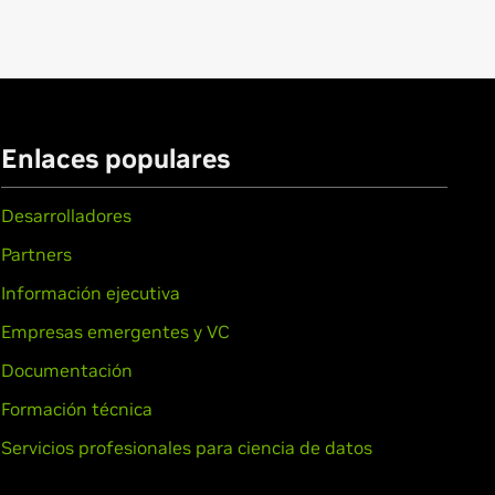
Force
GT 320M,
GeForce
320M,
GTS 250,
GeForce
GTS 240,
GeForce
Enlaces populares
Desarrolladores
M,
GeForce
GT 240M,
GeForce
GT
Partners
Información ejecutiva
Empresas emergentes y VC
Documentación
ce
G 105M,
GeForce
G 103M,
GeForce
Formación técnica
Servicios profesionales para ciencia de datos