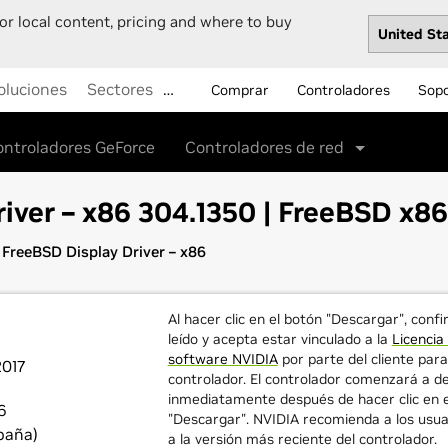
or local content, pricing and where to buy
oluciones
Sectores
…
Comprar
Controladores
Sop
ontroladores GeForce
Controladores de red
iver – x86 304.1350 | FreeBSD x86
FreeBSD Display Driver – x86
Al hacer clic en el botón "Descargar", conf
leído y acepta estar vinculado a la
Licencia
software NVIDIA
por parte del cliente para
2017
controlador. El controlador comenzará a d
inmediatamente después de hacer clic en e
6
"Descargar". NVIDIA recomienda a los usuar
paña)
a la versión más reciente del controlador.