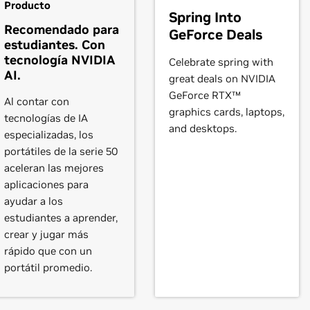
Producto
Spring Into
,
GeForce
GTX 570,
GeForce
GTX 560 Ti,
GeForce
GTX 560 SE,
Ge
Recomendado para
GeForce Deals
5,
GeForce
GT 530,
GeForce
GT 520,
GeForce
510
estudiantes. Con
tecnología NVIDIA
Celebrate spring with
ooks)
AI.
great deals on NVIDIA
70M,
GeForce
GTX 560M,
GeForce
GT 555M,
GeForce
GT 550M,
G
GeForce RTX™
MX
Al contar con
graphics cards, laptops,
tecnologías de IA
and desktops.
especializadas, los
,
GeForce
GTX 465,
GeForce
GTX 460 SE v2,
GeForce
GTX 460 S
portátiles de la serie 50
30,
GeForce
GT 420,
GeForce
405
aceleran las mejores
aplicaciones para
ooks)
ayudar a los
80M,
GeForce
GTX 470M,
GeForce
GTX 460M,
GeForce
GT 445M
estudiantes a aprender,
T 415M,
GeForce
410M
crear y jugar más
rápido que con un
portátil promedio.
eForce
GT 320,
GeForce
315,
GeForce
310
ooks)