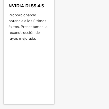
NVIDIA DLSS 4.5
Force
GTX 560,
GeForce
GTX 555,
Proporcionando
potencia a los últimos
éxitos. Presentamos la
eForce
GT 540M,
GeForce
GT 525M,
reconstrucción de
rayos mejorada.
E,
GeForce
GTX 460,
GeForce
GTS
,
GeForce
GT 435M,
GeForce
GT