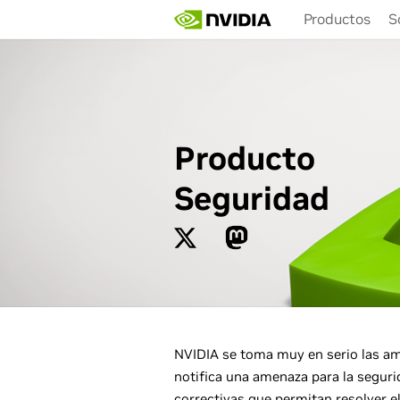
Skip
Productos
S
to
main
content
Producto
Seguridad
NVIDIA se toma muy en serio las ame
notifica una amenaza para la seguri
correctivas que permitan resolver e