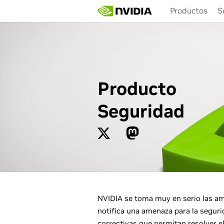
Skip
Productos
S
to
main
content
Producto
Seguridad
NVIDIA se toma muy en serio las ame
notifica una amenaza para la seguri
correctivas que permitan resolver e