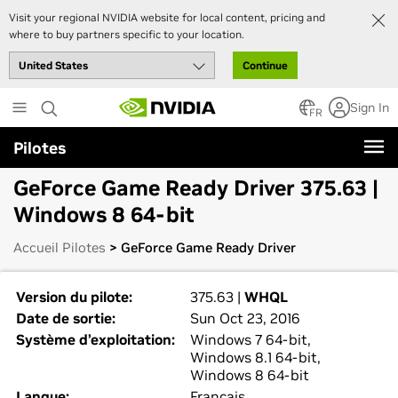
Visit your regional NVIDIA website for local content, pricing and
where to buy partners specific to your location.
Continue
Skip
Sign In
to
FR
main
Pilotes
content
GeForce Game Ready Driver 375.63 |
Windows 8 64-bit
Accueil Pilotes
> GeForce Game Ready Driver
Version du pilote:
375.63 |
WHQL
Date de sortie:
Sun Oct 23, 2016
Système d’exploitation:
Windows 7 64-bit,
Windows 8.1 64-bit,
Windows 8 64-bit
Langue:
Français