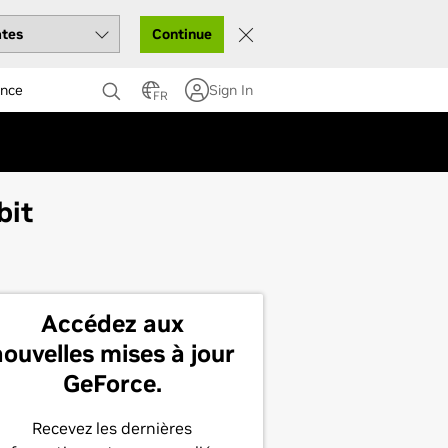
Continue
ance
Sign In
FR
bit