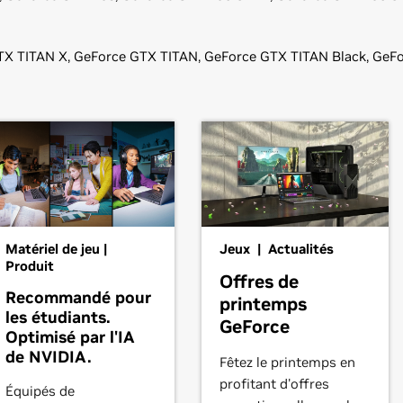
X TITAN X,
GeForce
GTX TITAN,
GeForce
GTX TITAN Black,
GeFo
au de configuration
Matériel de jeu |
Jeux | Actualités
Produit
Offres de
Recommandé pour
printemps
les étudiants.
GeForce
Optimisé par l'IA
de NVIDIA.
Fêtez le printemps en
profitant d'offres
Équipés de