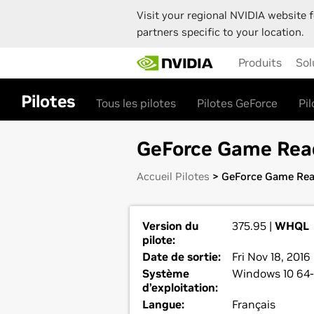
Visit your regional NVIDIA website f
partners specific to your location.
Skip
Produits
Sol
to
main
content
Pilotes
Tous les pilotes
Pilotes GeForce
Pi
GeForce Game Read
Accueil Pilotes
> GeForce Game Rea
Version du
375.95 |
WHQL
pilote:
Date de sortie:
Fri Nov 18, 2016
Système
Windows 10 64-
d’exploitation:
Langue:
Français