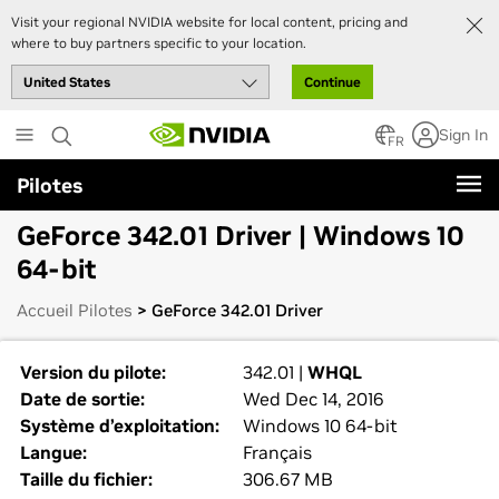
Visit your regional NVIDIA website for local content, pricing and
where to buy partners specific to your location.
Continue
Skip
Sign In
to
FR
main
Pilotes
content
GeForce 342.01 Driver | Windows 10
64-bit
Accueil Pilotes
> GeForce 342.01 Driver
Version du pilote:
342.01 |
WHQL
Date de sortie:
Wed Dec 14, 2016
Système d’exploitation:
Windows 10 64-bit
Langue:
Français
Taille du fichier:
306.67 MB