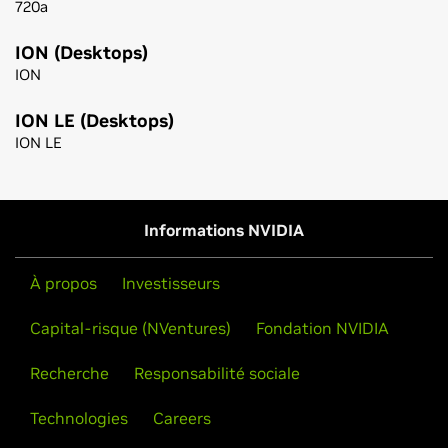
720a
ION (Desktops)
ION
ION LE (Desktops)
ION LE
Notes de publication (v342.01)
Guide de l'utilisateur du panneau de configuration
Informations NVIDIA
À propos
Investisseurs
Capital-risque (NVentures)
Fondation NVIDIA
Recherche
Responsabilité sociale
Technologies
Careers