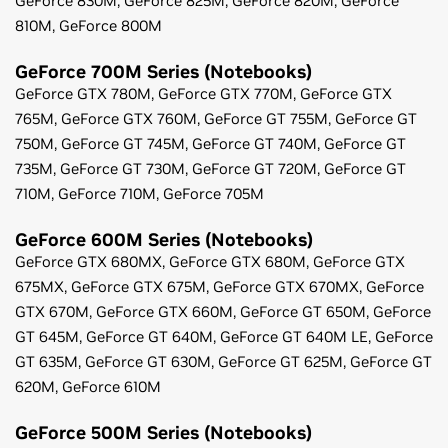
GeForce
830M,
GeForce
825M,
GeForce
820M,
GeForce
810M,
GeForce
800M
GeForce
700M Series (Notebooks)
GeForce
GTX 780M,
GeForce
GTX 770M,
GeForce
GTX
765M,
GeForce
GTX 760M,
GeForce
GT 755M,
GeForce
GT
750M,
GeForce
GT 745M,
GeForce
GT 740M,
GeForce
GT
735M,
GeForce
GT 730M,
GeForce
GT 720M,
GeForce
GT
710M,
GeForce
710M,
GeForce
705M
GeForce
600M Series (Notebooks)
GeForce
GTX 680MX,
GeForce
GTX 680M,
GeForce
GTX
675MX,
GeForce
GTX 675M,
GeForce
GTX 670MX,
GeForce
GTX 670M,
GeForce
GTX 660M,
GeForce
GT 650M,
GeForce
GT 645M,
GeForce
GT 640M,
GeForce
GT 640M LE,
GeForce
GT 635M,
GeForce
GT 630M,
GeForce
GT 625M,
GeForce
GT
620M,
GeForce
610M
GeForce
500M Series (Notebooks)