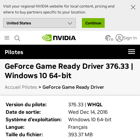
Visit your regional NVIDIA website for local content, pricing and
where to buy partners specific to your location.
Continue
Skip
Sign In
to
FR
main
Pilotes
content
GeForce Game Ready Driver 376.33 |
Windows 10 64-bit
Accueil Pilotes
> GeForce Game Ready Driver
Version du pilote:
376.33 |
WHQL
Date de sortie:
Wed Dec 14, 2016
Système d’exploitation:
Windows 10 64-bit
Langue:
Français
Taille du fichier:
393.37 MB