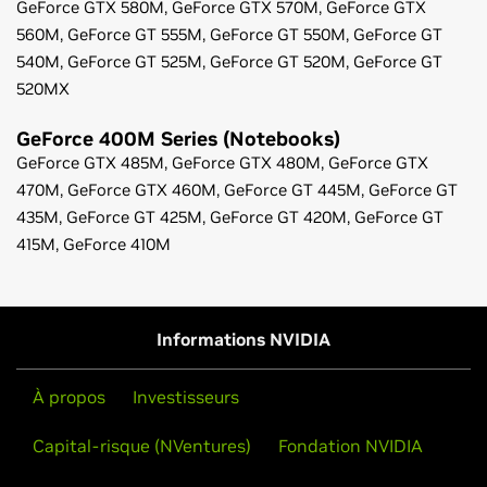
GeForce
GTX 580M,
GeForce
GTX 570M,
GeForce
GTX
560M,
GeForce
GT 555M,
GeForce
GT 550M,
GeForce
GT
540M,
GeForce
GT 525M,
GeForce
GT 520M,
GeForce
GT
520MX
GeForce
400M Series (Notebooks)
GeForce
GTX 485M,
GeForce
GTX 480M,
GeForce
GTX
470M,
GeForce
GTX 460M,
GeForce
GT 445M,
GeForce
GT
435M,
GeForce
GT 425M,
GeForce
GT 420M,
GeForce
GT
415M,
GeForce
410M
Notes de publication du pilote Game Ready
(v376.33)
Guide de l'utilisateur du panneau de configuration
Informations NVIDIA
À propos
Investisseurs
Capital-risque (NVentures)
Fondation NVIDIA