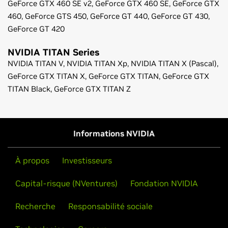
GeForce
GTX 460 SE v2,
GeForce
GTX 460 SE,
GeForce
GTX
460,
GeForce
GTS 450,
GeForce
GT 440,
GeForce
GT 430,
GeForce
GT 420
NVIDIA TITAN Series
NVIDIA TITAN V,
NVIDIA TITAN Xp,
NVIDIA TITAN X (Pascal),
GeForce
GTX TITAN X,
GeForce
GTX TITAN,
GeForce
GTX
TITAN Black,
GeForce
GTX TITAN Z
Notes de publication du pilote Game Ready
(v390.77)
Guide de l'utilisateur du panneau de configuration
Informations NVIDIA
À propos
Investisseurs
Capital-risque (NVentures)
Fondation NVIDIA
Recherche
Responsabilité sociale