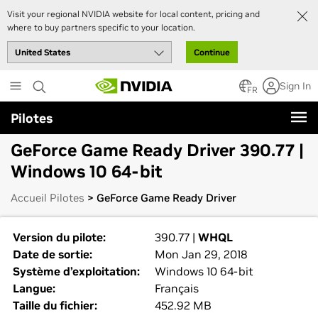
Visit your regional NVIDIA website for local content, pricing and
where to buy partners specific to your location.
Continue
Skip
Sign In
to
FR
main
Pilotes
content
GeForce Game Ready Driver 390.77 |
Windows 10 64-bit
Accueil Pilotes
> GeForce Game Ready Driver
Version du pilote:
390.77 |
WHQL
Date de sortie:
Mon Jan 29, 2018
Système d’exploitation:
Windows 10 64-bit
Langue:
Français
Taille du fichier:
452.92 MB