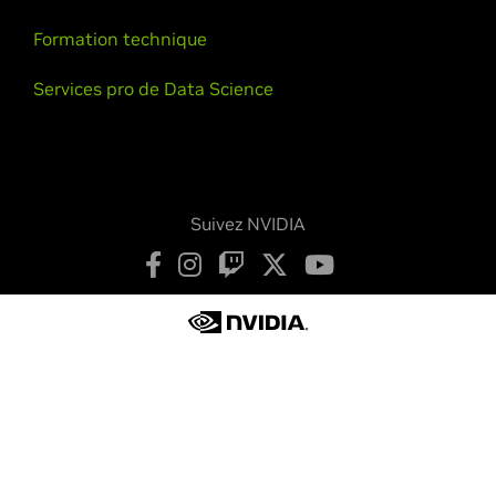
Formation technique
Services pro de Data Science
Suivez NVIDIA
Déclaration de confidentialité
Vos choix de confidentialité
Conditions d’utilisation
Accessibilité
Chartes institutionnelles
Sécurité des produits
Nous contacter
Copyright © 2026 NVIDIA Corporation