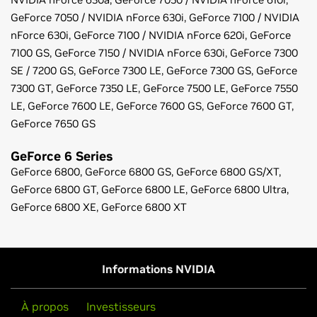
GeForce
7050 / NVIDIA nForce 630i,
GeForce
7100 / NVIDIA
nForce 630i,
GeForce
7100 / NVIDIA nForce 620i,
GeForce
7100 GS,
GeForce
7150 / NVIDIA nForce 630i,
GeForce
7300
SE / 7200 GS,
GeForce
7300 LE,
GeForce
7300 GS,
GeForce
7300 GT,
GeForce
7350 LE,
GeForce
7500 LE,
GeForce
7550
LE,
GeForce
7600 LE,
GeForce
7600 GS,
GeForce
7600 GT,
GeForce
7650 GS
GeForce
6 Series
GeForce
6800,
GeForce
6800 GS,
GeForce
6800 GS/XT,
GeForce
6800 GT,
GeForce
6800 LE,
GeForce
6800 Ultra,
GeForce
6800 XE,
GeForce
6800 XT
Notes de publication(v306.23)
Manuel d’utilisation du Panneau de configuration
Informations NVIDIA
À propos
Investisseurs