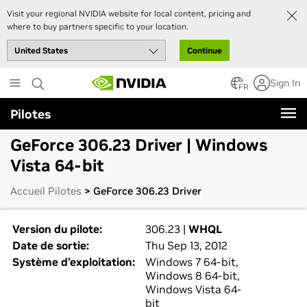
Visit your regional NVIDIA website for local content, pricing and
where to buy partners specific to your location.
Continue
Skip
Sign In
to
FR
main
Pilotes
content
GeForce 306.23 Driver | Windows
Vista 64-bit
Accueil Pilotes
> GeForce 306.23 Driver
Version du pilote:
306.23 |
WHQL
Date de sortie:
Thu Sep 13, 2012
Système d’exploitation:
Windows 7 64-bit,
Windows 8 64-bit,
Windows Vista 64-
bit