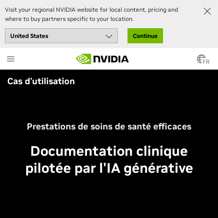
Visit your regional NVIDIA website for local content, pricing and
where to buy partners specific to your location.
Continue
Skip
to
FR
main
Cas d'utilisation
content
Prestations de soins de santé efficaces
Documentation clinique
pilotée par l'IA générative