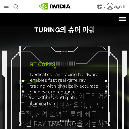
Skip
Sign In
to
KR
main
GeForce
content
TURING의 슈퍼 파워
RT CORES
Dedicated ray tracing hardware
enables fast real-time ray
RT 코어
tracing with physically accurate
shadows, reflections,
RAY TRACING 전용 하드웨어가
refractions, and global
illumination.
물리적으로 정확한 음영, 반사,
굴절, 전역 조명을 통해 빠른 실
시간 RAY TRACING을 가능하게