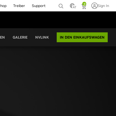
0
Shop
Treiber
Support
Sign In
AT
IN DEN EINKAUFSWAGEN
TEN
GALERIE
NVLINK