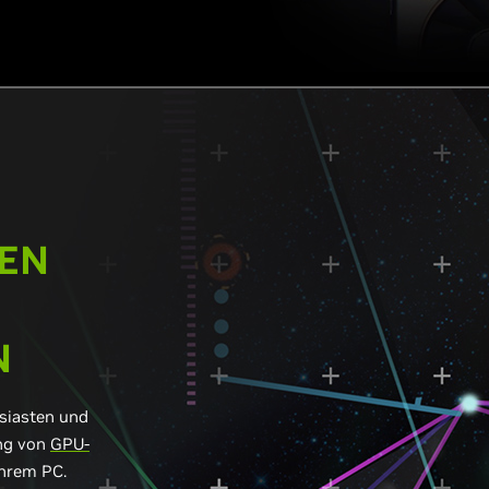
TEN
N
usiasten und
ung von
GPU-
Ihrem PC.