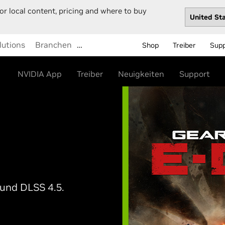
or local content, pricing and where to buy
lutions
Branchen
…
Shop
Treiber
Sup
NVIDIA App
Treiber
Neuigkeiten
Support
 und DLSS 4.5.