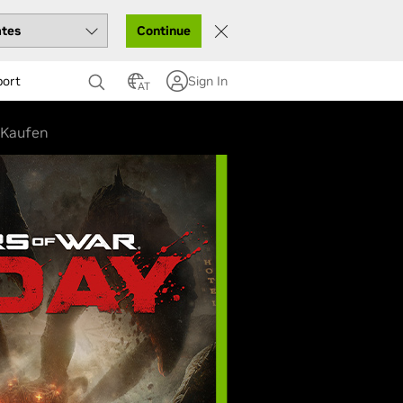
Continue
port
Sign In
AT
Kaufen