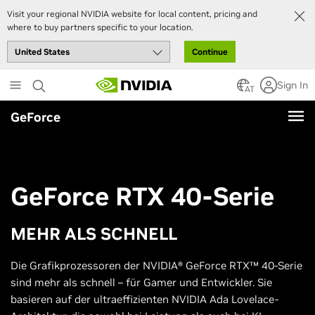
Visit your regional NVIDIA website for local content, pricing and
where to buy partners specific to your location.
Continue
Skip
Sign In
to
AT
main
GeForce
content
GeForce RTX 40-Serie
MEHR ALS SCHNELL
Die Grafikprozessoren der NVIDIA® GeForce RTX™ 40-Serie
sind mehr als schnell – für Gamer und Entwickler. Sie
basieren auf der ultraeffizienten NVIDIA Ada Lovelace-