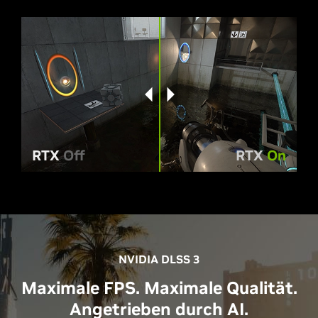
RTX
Off
RTX
On
NVIDIA DLSS 3
Maximale FPS. Maximale Qualität.
Angetrieben durch AI.