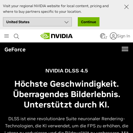
Visit your regional NVIDIA website for local content, pricing and
where to buy partners specific to your location.
Continue
Skip
Sign In
to
AT
main
GeForce
content
NVIDIA DLSS 4.5
Höchste Geschwindigkeit.
Überragendes Bilderlebnis.
Unterstützt durch KI.
DLSS ist eine revolutionäre Suite neuronaler Rendering-
Technologien, die KI verwendet, um die FPS zu erhöhen, die
Latenz zu reduzieren und die Bildqualität zu verbessern. Mit