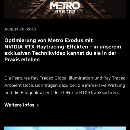
August 20, 2018
Optimierung von Metro Exodus mit
NVIDIA RTX-Raytracing-Effekten – in unserem
exklusiven Technikvideo kannst du sie in der
Praxis erleben
Die Features Ray Traced Global Illumination und Ray Traced
Ambient Occlusion tragen dazu bei, die immersive Wirkung
und die Bildqualität mit der GeForce RTX-Grafikkarte zu
steigern. In diesem Artikel erfährst du, wie das funktioniert
Weitere Infos
und wie das in der Praxis aussieht.