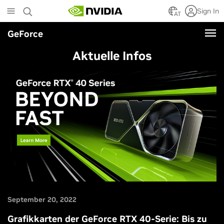
Skip
Sign In
to
AT
main
GeForce
content
Aktuelle Infos
September 20, 2022
Grafikkarten der GeForce RTX 40-Serie: Bis zu