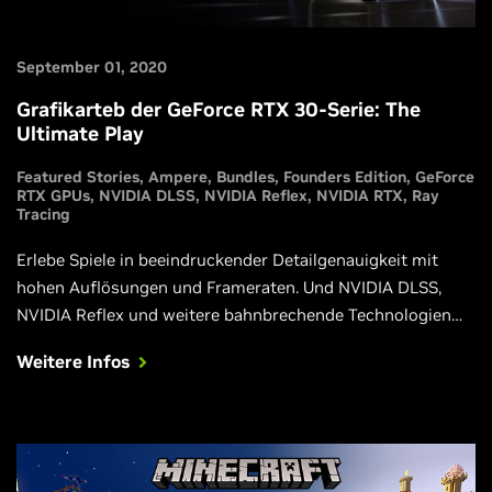
September 01, 2020
Grafikarteb der GeForce RTX 30-Serie: The
Ultimate Play
Featured Stories
Ampere
Bundles
Founders Edition
GeForce
RTX GPUs
NVIDIA DLSS
NVIDIA Reflex
NVIDIA RTX
Ray
Tracing
Erlebe Spiele in beeindruckender Detailgenauigkeit mit
hohen Auflösungen und Frameraten. Und NVIDIA DLSS,
NVIDIA Reflex und weitere bahnbrechende Technologien
sorgen für eine weitere Beschleunigung und Verbesserung
Weitere Infos
deines Erlebnisses in Fortnite, Call of Duty: Black Ops Cold
War, Cyberpunk 2077, Valorant und anderen Blockbustern.