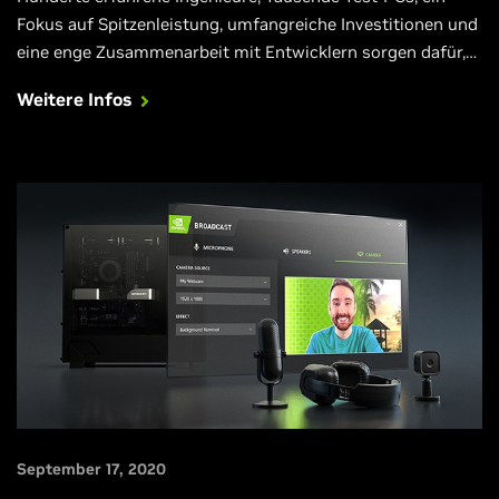
Fokus auf Spitzenleistung, umfangreiche Investitionen und
eine enge Zusammenarbeit mit Entwicklern sorgen dafür,
dass alle Game Ready-Treiber Monat für Monat für deine
Weitere Infos
liebsten Neuveröffentlichungen optimiert sind. Weitere
Infos.
September 17, 2020