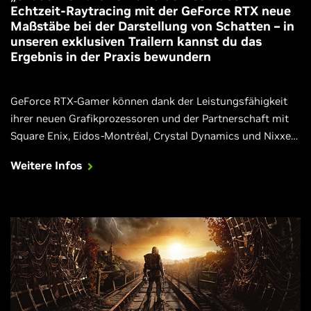
Echtzeit-Raytracing mit der GeForce RTX neue
Maßstäbe bei der Darstellung von Schatten – in
unseren exklusiven Trailern kannst du das
Ergebnis in der Praxis bewundern
GeForce RTX-Gamer können dank der Leistungsfähigkeit
ihrer neuen Grafikprozessoren und der Partnerschaft mit
Square Enix, Eidos-Montréal, Crystal Dynamics und Nixxes
lebensechte, dynamische, in Echtzeit dargestellte Schatten
Weitere Infos
erleben.