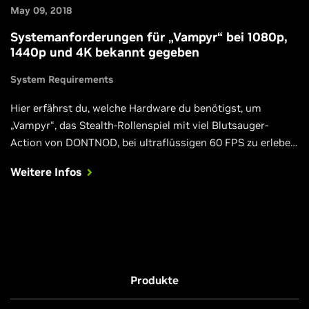
May 09, 2018
Systemanforderungen für „Vampyr“ bei 1080p,
1440p und 4K bekannt gegeben
System Requirements
Hier erfährst du, welche Hardware du benötigst, um
„Vampyr“, das Stealth-Rollenspiel mit viel Blutsauger-
Action von DONTNOD, bei ultraflüssigen 60 FPS zu erleben.
Außerdem bietet der neue Trailer schon mal einen
Weitere Infos
Vorgeschmack auf das, was dich ab 5. Juni erwartet.
Produkte