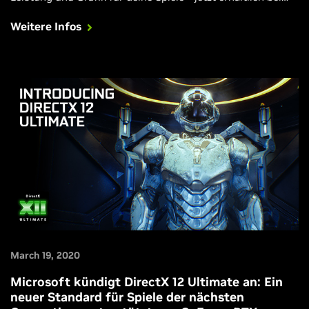
„MechWarrior 5: Mercenaries“ und kommende Woche bei
Weitere Infos
„Control“.
March 19, 2020
Microsoft kündigt DirectX 12 Ultimate an: Ein
neuer Standard für Spiele der nächsten