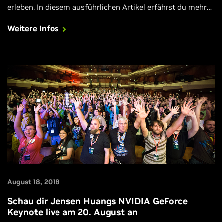
erleben. In diesem ausführlichen Artikel erfährst du mehr
darüber, warum der atemberaubende Shooter von DICE
Weitere Infos
dank GeForce RTX sogar noch besser aussieht.
August 18, 2018
Schau dir Jensen Huangs NVIDIA GeForce
Keynote live am 20. August an