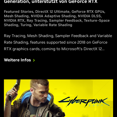
Generation, unterstützt von GeForce RTX
Featured Stories
DirectX 12 Ultimate
GeForce RTX GPUs
Mesh Shading
NVIDIA Adaptive Shading
NVIDIA DLSS
NVIDIA RTX
Ray Tracing
Sampler Feedback
Texture-Space
Shading
Turing
Variable Rate Shading
Ray Tracing, Mesh Shading, Sampler Feedback and Variable
Rate Shading, features supported since 2018 on GeForce
RTX graphics cards, coming to Microsoft’s DirectX 12
Ultimate API, their new standard for next-gen games.
Weitere Infos