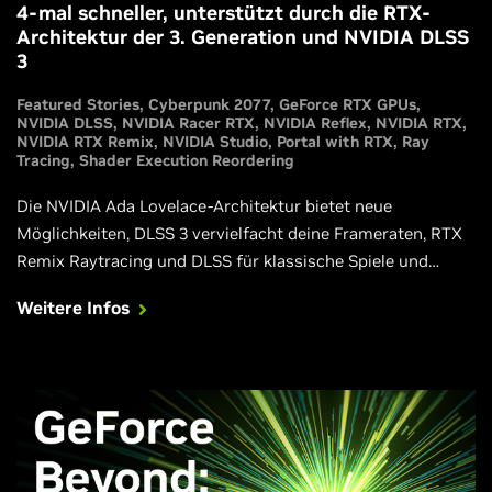
4-mal schneller, unterstützt durch die RTX-
Architektur der 3. Generation und NVIDIA DLSS
3
Featured Stories
Cyberpunk 2077
GeForce RTX GPUs
NVIDIA DLSS
NVIDIA Racer RTX
NVIDIA Reflex
NVIDIA RTX
NVIDIA RTX Remix
NVIDIA Studio
Portal with RTX
Ray
Tracing
Shader Execution Reordering
Die NVIDIA Ada Lovelace-Architektur bietet neue
Möglichkeiten, DLSS 3 vervielfacht deine Frameraten, RTX
Remix Raytracing und DLSS für klassische Spiele und
unsere neuen GeForce RTX 4090- und GeForce RTX 4080-
Weitere Infos
Grafikprozessoren bieten die Leistung, um Spiele mit
vollständigem Raytracing optimal zu genießen. In diesem
Artikel findest du alle Informationen, die du brauchst.