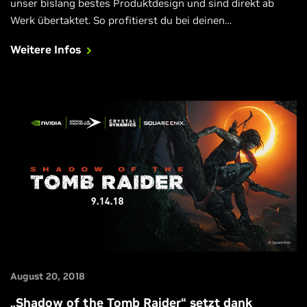
unser bislang bestes Produktdesign und sind direkt ab
Werk übertaktet. So profitierst du bei deinen
Lieblingsspielen sofort beim Einschalten des
Weitere Infos
Grafikprozessors von einer atemberaubenden
Geschwindigkeit.
August 20, 2018
„Shadow of the Tomb Raider“ setzt dank