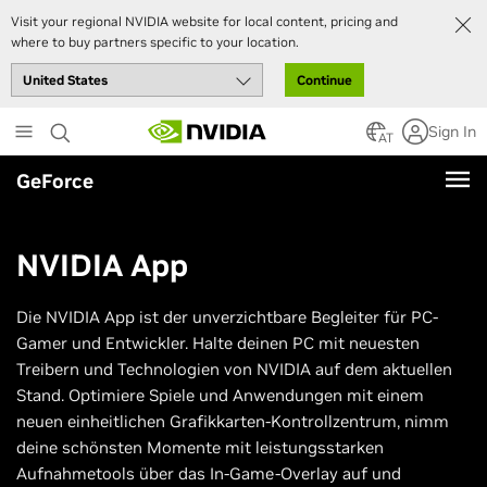
Visit your regional NVIDIA website for local content, pricing and
where to buy partners specific to your location.
Continue
Skip
Sign In
to
AT
main
GeForce
content
NVIDIA App
Die NVIDIA App ist der unverzichtbare Begleiter für PC-
Gamer und Entwickler. Halte deinen PC mit neuesten
Treibern und Technologien von NVIDIA auf dem aktuellen
Stand. Optimiere Spiele und Anwendungen mit einem
neuen einheitlichen Grafikkarten-Kontrollzentrum, nimm
deine schönsten Momente mit leistungsstarken
Aufnahmetools über das In-Game-Overlay auf und