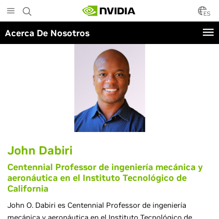
Skip
to
ES
main
Acerca De Nosotros
content
John Dabiri
Centennial Professor de ingeniería mecánica y
aeronáutica en el Instituto Tecnológico de
California
John O. Dabiri es Centennial Professor de ingeniería
mecánica y aeronáutica en el Instituto Tecnológico de