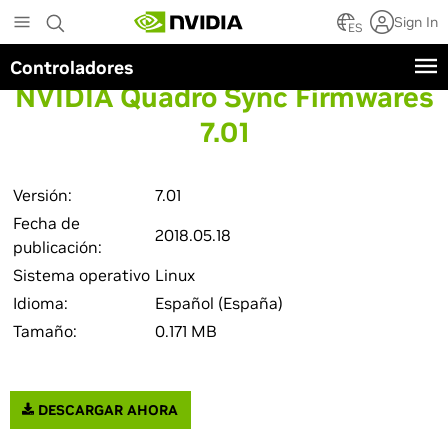
Skip
Sign In
to
ES
main
Controladores
content
NVIDIA Quadro Sync Firmwares
7.01
Versión:
7.01
Fecha de
2018.05.18
publicación:
Sistema operativo
Linux
Idioma:
Español (España)
Tamaño:
0.171 MB
DESCARGAR AHORA