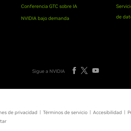
Conferencia GTC sobre IA
Servic
de dat
NVIDIA bajo demanda
Sigue a NVIDIA
nes de privacidad
Términos de servicio
Accesibilidad
P
tar