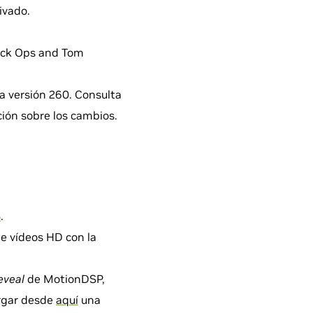
ivado.
lack Ops and Tom
la versión 260. Consulta
ión sobre los cambios.
5
.
de vídeos HD con la
eveal
de MotionDSP,
argar desde
aquí
una