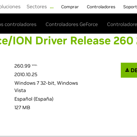
oluciones
Sectores
…
Comprar
Controladores
Sopor
os controladores
Controladores GeForce
Controladore
e/ION Driver Release 260
260.99
WHQL
DE
2010.10.25
Windows 7 32-bit, Windows
Vista
Español (España)
127 MB