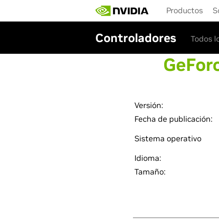
Skip
Productos
S
to
main
content
Controladores
Todos l
GeForc
Versión:
Fecha de publicación:
Sistema operativo
Idioma:
Tamaño: