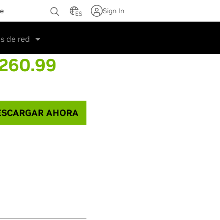
te
Sign In
ES
s de red
 260.99
SCARGAR AHORA