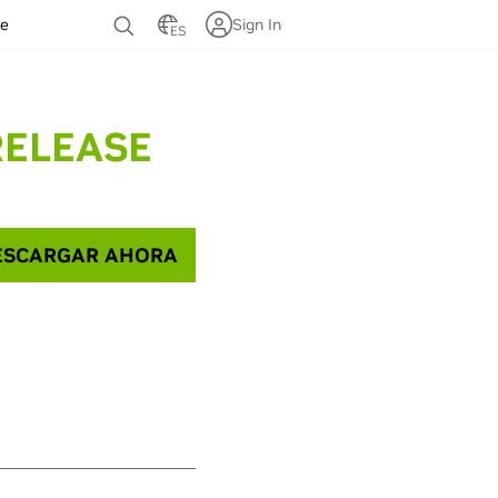
te
Sign In
ES
RELEASE
SCARGAR AHORA