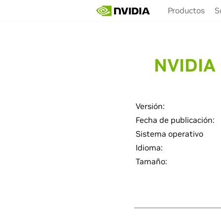
Skip
Productos
S
to
main
content
NVIDIA
Versión:
Fecha de publicación:
Sistema operativo
Idioma:
Tamaño: