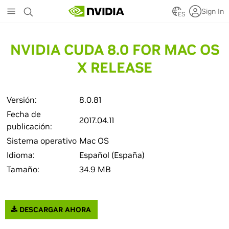
Skip
Sign In
to
ES
main
content
NVIDIA CUDA 8.0 FOR MAC OS
X RELEASE
Versión:
8.0.81
Fecha de
2017.04.11
publicación:
Sistema operativo
Mac OS
Idioma:
Español (España)
Tamaño:
34.9 MB
DESCARGAR AHORA