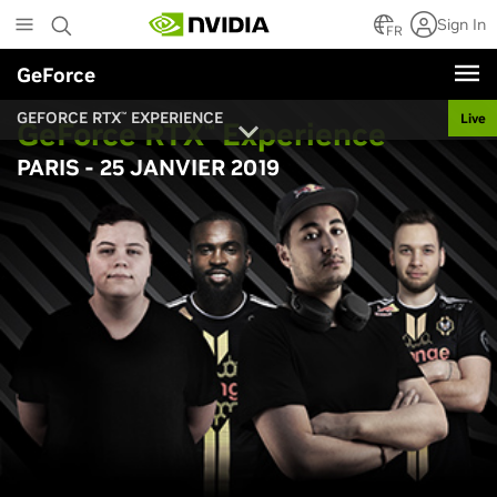
Skip
Sign In
to
FR
main
GeForce
content
GEFORCE RTX
EXPERIENCE
Live
™
G
eForce RTX
Experience
™
PARIS - 25 JANVIER 2019