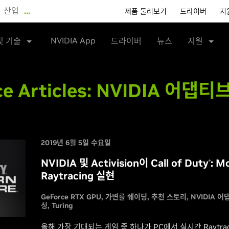
산업
…
제품 둘러보기
드라이버
지
NVIDIA App
및 기술
드라이버
뉴스
지원
e Articles:
NVIDIA 어댑티
2019년 6월 5일 수요일
NVIDIA 및 Activision이 Call of Duty
: M
®
Raytracing 실현
GeForce RTX GPU
가변률 쉐이딩
추천 스토리
NVIDIA 
싱
Turing
올해 가장 기대되는 게임 중 하나가 PC에서 실시간 Raytra