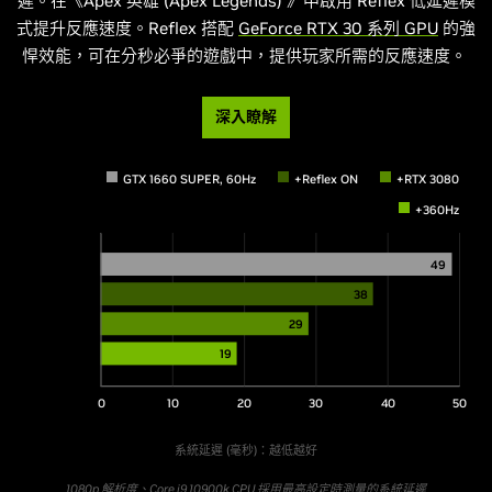
遲。在《Apex 英雄 (Apex Legends) 》中啟用 Reflex 低延遲模
式提升反應速度。Reflex 搭配
GeForce RTX 30 系列 GPU
的強
悍效能，可在分秒必爭的遊戲中，提供玩家所需的反應速度。
深入瞭解
GTX 1660 SUPER, 60Hz
+Reflex ON
+RTX 3080
+360Hz
49
38
29
19
0
10
20
30
40
50
系統延遲 (毫秒)：越低越好
1080p 解析度、Core i9 10900k CPU 採用最高設定時測量的系統延遲