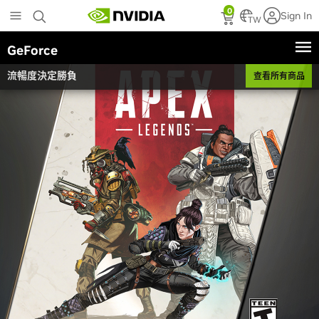
Skip
0
Sign In
to
TW
main
GeForce
content
流暢度決定勝負
查看所有商品