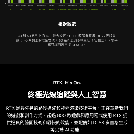
相對效能
40 和 50 系列上的 4k、最大設定、DLSS 超解析度 和 DLSS 光線重
建； 40 系列上的框架世代。 50 系列上的多幀生成（4x 模式）。地平
線禁域西部支援 DLSS 3。
RTX 5060 Ti
RTX 5060
RTX 4060 Ti
RTX 4060
RTX 3060 Ti
RTX 5070 Ti
RTX 5080
RTX 3060
RTX 5070
RTX 5050
RTX 2060 SUPER
RTX 4070 Ti
RTX 4080
RTX 2060
RTX 4070
RTX 3050
RTX. It’s On.
終極光線追蹤與人工智慧
RTX 是最先進的路徑追蹤和神經渲染技術平台，正在革新我們
的遊戲和創作方式。超過 800 款遊戲和應用程式使用 RTX 提
相對效能
相對效能
相對效能
供逼真的繪圖技術和極快的效能，並配備如 DLSS 多畫格生成
相對效能 RTX 3060
相對效能 RTX 3060 Ti
相對效能
等尖端 AI 功能。
40 和 50 系列上的 4k、最大設定、DLSS 超解析度 和 DLSS 光線重
40 和 50 系列上的 1440p、最大設定、DLSS 超解析度和 DLSS 光線重
40 和 50 系列上的 1440p、最大設定、DLSS 超解析度和 DLSS 光線重