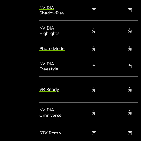
NVIDIA
有
有
ShadowPlay
NVIDIA
有
有
Highlights
Photo Mode
有
有
NVIDIA
有
有
Freestyle
VR Ready
有
有
NVIDIA
有
有
Omniverse
RTX Remix
有
有