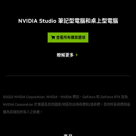
VR Ready
有
有
有
NVIDIA
有
有
有
Highlights
3 組 PCIe 8
pin 纜線 (隨附
2 組 PCIe 8
2 組 PCIe 
NVIDIA Studio 筆記型電腦和桌上型電腦
電源轉接
pin
pin
NVIDIA G-
顯示器支援：
隨附電源接頭
頭)，或適用
有
有
有
(隨附 1 組 12
(隨附 1 組 1
SYNC
於功率 450W
®
pin 轉接頭)
pin 轉接頭)
以上的 PCIe
查看所有購買選項
最高數位
第 5 代纜線
7680x4320
7680x4320
7680x
Game Ready
解析度
(1)
有
有
有
驅動程式
瞭解更多
DisplayPort
、
DisplayP
(2)
NVIDIA Studio
DisplayPort
、
(2)
有
有
有
標準顯示器接頭
HDMI、USB
HDMI、
驅動程式
HDMI
Type-C
Type
™
NVIDIA
-
-
-
Omniverse
多顯示器
4
4
4
©2022 NVIDIA Corporation. NVIDIA、NVIDIA 標誌、GeForce 和 GeForce RTX 皆為
NVIDIA GPU
NVIDIA Corporation 於美國及其他國家/地區的註冊商標和/或商標。其他所有商標與版
HDCP
2.2
2.2
2.2
有
有
有
Boost
™
權為其個別所有人之財產。
NVIDIA
顯示卡尺寸：
NVLink
(支援
-
-
-
™
SLI)