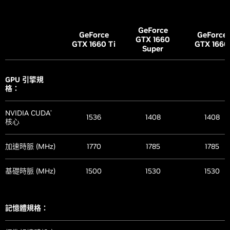
AV1 解碼
有
有
有
NVIDIA Studio
Microsoft
有
有
有
驅動程式
DirectX
12
有
有
有
®
CUDA 功能
8.9
8.9
8.9
GeForce
Ultimate
GeForce
GeForce
GTX 1660
GTX 1660
Ti
GTX 1660
NVIDIA
有
Super
有
有
VR Ready
有
有
有
Omniverse
NVIDIA DLSS
有
有
有
RTX Remix
Yes
Yes
Yes
GPU 引擎規
NVIDIA Reflex
有
有
有
顯示卡尺寸：
格：
NVIDIA GPU
有
有
有
NVIDIA
Boost
™
長度
304 公釐
304 公釐
304 公釐
有
有
有
NVIDIA CUDA
Broadcast
®
1536
1408
1408
核心
NVIDIA NVLink
™
寬度
137 公釐
137 公釐
137 公釐
有
有
-
(支援 SLI)
PCI Express 第
有
有
有
加速時脈 (MHz)
1770
1785
1785
3 代
插槽
3 插槽
3 插槽t
3 插槽
Vulkan RT
API、OpenGL
有
有
有
基礎時脈 (MHz)
1500
1530
1530
可調整基底位址
-
-
-
4.6
SFF-Ready
暫存器
Enthusiast
-
依製造商而異
依製造商而
GeForce Card
NVIDIA 編碼器
第七代
第七代
第七代
NVIDIA App
有
有
有
記憶體規格：
(NVENC)