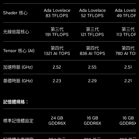
動態多畫格生
動態多畫格生
動態多畫
成
成
成
Ada Lovelace
Ada Lovelace
Ada Lovela
Shader 核心
83 TFLOPS
52 TFLOPS
49 TFLOP
Reflex 2
Reflex 2
Reflex 2
NVIDIA Reflex
(Coming
第三代
第三代
第三代
(Coming Soon)
(Coming Soon)
光線追蹤核心
Soon)
191 TFLOPS
121 TFLOPS
113 TFLOP
NVIDIA
第四代
第四代
第四代
有
有
有
Tensor 核心 (AI)
Broadcast
1321 AI TOPS
836 AI TOPS
780 AI TOP
PCI Express
加速時脈 (GHz)
2.52
2.55
2.51
有
有
有
Gen 5
基礎時脈 (GHz)
2.23
2.29
2.21
Resizable BAR
有
有
有
NVIDIA App
有
有
有
記憶體規格：
Photo Mode
有
有
有
24 GB
16 GB
16 GB
標準記憶體設定
GDDR6X
GDDR6X
GDDR6X
NVIDIA
有
有
有
FreeStyle