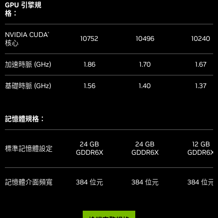
GPU 引擎規
NVIDIA 架構
Ada Lovelace
Ada Lovelace
Ada Lovela
Ultimate
格：
光線追蹤
有
有
有
NVIDIA GPU
有
有
有
NVIDIA CUDA
®
Boost
™
10752
10496
10240
核心
NVIDIA DLSS
DLSS 3
DLSS 3
DLSS 3
NVIDIA NVLink
™
No
No
No
加速時脈 (GHz)
1.86
1.70
1.67
(支援 SLI)
NVIDIA Reflex
有
有
有
基礎時脈 (GHz)
1.56
1.40
1.37
Vulkan 1.4,
NVIDIA
有
有
有
有
有
有
OpenGL 4.6
Broadcast
NVIDIA 編碼器
3x Ninth
2x Ninth
2x Ninth
記憶體規格：
第四代 PCI
有
有
有
(NVENC)
Generation
Generation
Generati
Express
24 GB
24 GB
12 GB
NVIDIA 解碼器
標準記憶體設定
可調整基底位址
第六代
第六代
第六代
GDDR6X
GDDR6X
GDDR6X
有
有
有
(NVDEC)
暫存器
AV1 編碼
有
有
有
NVIDIA App
有
有
有
記憶體介面頻寬
384 位元
384 位元
384 位元
AV1 解碼
有
有
有
Photo Mode
有
有
有