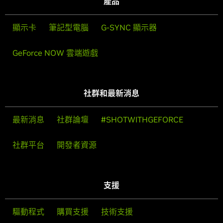
產品
10.5 吋 (266.74
10.5 吋 (266.74
10.5 吋 (
長度
公釐)
公釐)
公釐
Vulkan RT
顯示卡
筆記型電腦
G-SYNC 顯示器
API、OpenGL
有
有
有
4.6
4.556 吋 (115.7
4.556 吋 (115.7
4.556 吋 
寬度
公釐)
公釐)
公釐
GeForce NOW 雲端遊戲
NVIDIA 編碼器
有 (Turing)
有 (Turing)
有 (Turing)
(NVENC)
插槽
2 個插槽
2 個插槽
2 個
社群和最新消息
NVIDIA 解碼器
有
有
有
(NVDEC)
散熱與功率規
格：
最新消息
社群論壇
#SHOTWITHGEFORCE
VR Ready
有
有
有
最高 GPU
社群平台
開發者資源
89
89
88
溫度 (攝氏)
顯示器支援：
顯示卡
功率 (W)
260
250
22
支援
最高數位
7680x4320
7680x4320
7680x432
解析度
@ 120Hz
@ 120Hz
@ 120Hz
(2)
需要的最低系統
650
650
65
功率 (W)
(3)
驅動程式
購買支援
技術支援
DP 1.4a、
DP 1.4a、
DP 1.4a、