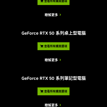
查看所有購買選項
Omniverse
顯示卡尺寸：
NVIDIA
-
-
-
NVIDIA GPU
瞭解更多
Broadcast
有
有
有
12.3 吋 (313
12.3 吋 (313 公
11.2 吋 (285
Boost
長度
™
公釐)
釐)
釐)
PCI Express 第
有
有
有
NVIDIA
3 代
5.4 吋 (138 公
5.4 吋 (138 公
4.4 吋 (112 
G
eForce RTX 50 系列桌上型電腦
寬度
NVLink
(支援
有
有
有
™
釐)
釐)
釐)
SLI)
可調整基底位址
-
-
-
插槽
3 個插槽
3 個插槽
2 個插槽
暫存器
查看所有購買選項
Vulkan RT
API、OpenGL
有
有
有
4.6
NVIDIA App
有
有
有
瞭解更多
散熱與功率規
格：
NVIDIA 編碼器
Photo Mode
有
有
有
第七代
第七代
第七
(NVENC)
最高 GPU 溫度
G
eForce RTX 50 系列筆記型電腦
92
93
93
(攝氏)
NVIDIA
有
有
有
NVIDIA 解碼器
FreeStyle
第四代
第四代
第四
(NVDEC)
顯示卡功率 (W)
450
350
350
查看所有購買選項
NVIDIA
有
有
有
CUDA 功能
7.5
7.5
7.5
ShadowPlay
需要的系統功率
850
750
750
瞭解更多
(W)
(5)