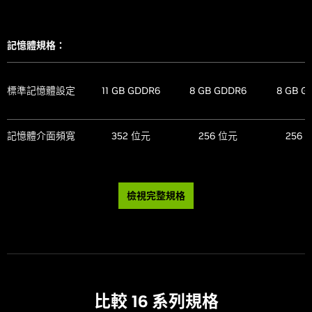
可調整基底位址
最高 GPU
有
有
有
90
88
88
Microsoft
暫存器
溫度 (攝氏)
DirectX
12
有
有
有
®
記憶體規格：
Ultimate
NVIDIA App
有
有
有
繪圖卡總功率
575
360
300
(W)
NVIDIA GPU
有
有
有
Photo Mode
有
有
有
Boost
標準記憶體設定
11 GB GDDR6
8 GB GDDR6
8 GB G
™
需要的系統
1000
850
750
功率 (W)
(5)
NVIDIA
NVIDIA NVLink
有
有
有
™
No
No
No
FreeStyle
(支援 SLI)
記憶體介面頻寬
352 位元
256 位元
256 
4 組 PCIe 8
3 組 PCIe 8
2 組 PCIe
pin 纜線 (隨附
pin 纜線 (隨附
pin 纜線 (
NVIDIA
Vulkan RT API,
有
有
有
電源轉接頭) 或
電源轉接頭) 或
電源轉接頭
有
有
有
ShadowPlay
OpenGL 4.6
所需的電源接頭
1 組功率
1 組功率
或
技術支援：
600W 以上的
450W 以上的
300W 以
檢視完整規格
NVIDIA
PCIe 第 5 代纜
PCIe 第 5 代纜
PCIe 第 5
NVIDIA 編碼器
有
有
有
2 個，第八代
2 個，第八代
2 個，第八
Highlights
線
線
纜線
(NVENC)
光線追蹤核心
第一代
第一代
第一
NVIDIA G-
NVIDIA 解碼器
有
有
有
Tensor 核心
第二代
第二代
第二
第五代
第五代
第五代
SYNC
®
(NVDEC)
NVIDIA 架構名
Game Ready 驅
AV1 編碼
有
有
有
Turing
Turing
Turi
有
有
有
比較 16 系列規格
稱
動程式