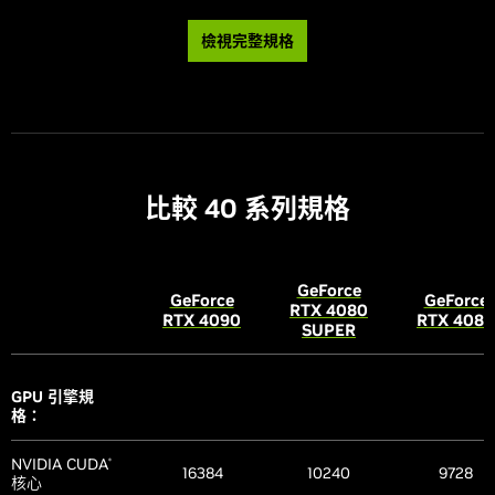
HDMI
、3 個
HDMI
、3 個
HDMI
、3
檢視完整規格
(2)
(2)
(2)
標準顯示器接頭
DisplayPort
DisplayPort
DisplayPor
(3)
(3)
最多可使用 4
最多可使用 4
最多可使用
多顯示器
個
個
個
(4)
(4)
(4)
HDCP
2.3
2.3
2.3
比較 40 系列規格
技術支援：
GeForce
NVIDIA 架構
Blackwell
Blackwell
Blackwel
GeForce
GeForce
RTX 4080
RTX 4090
RTX 4080
SUPER
光線追蹤
有
有
有
DLSS 4.5
DLSS 4.5
DLSS 4.
GPU 引擎規
超級解析度
超級解析度
超級解析
格：
DLAA
DLAA
DLAA
光線重建
光線重建
光線重
NVIDIA DLSS
NVIDIA CUDA
®
畫格生成
畫格生成
畫格生
16384
10240
9728
核心
多畫格生成
多畫格生成
多畫格生