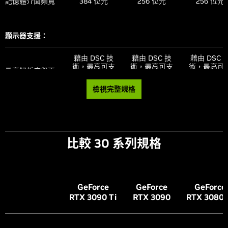
記憶體介面頻寬
384 位元
256 位元
256 位元
NVIDIA
有
有
有
ShadowPlay
顯示器支援：
NVIDIA
有
有
有
Highlights
藉由 DSC 技
藉由 DSC 技
藉由 DSC 
術，最高可支
術，最高可支
術，最高可
最高解析度與更
NVIDIA G-
援 4K 240Hz
有
援 4K 240Hz
有
援 4K 240H
有
新率
SYNC
(1)
®
或 8K 60Hz
或 8K 60Hz
或 8K 60H
檢視完整規格
的 HDR 模式
的 HDR 模式
的 HDR 模
Game Ready 驅
有
有
有
動程式
HDMI
、3 個
HDMI
、3 個
HDMI
、3 
(2)
(2)
(2)
標準顯示器接頭
DisplayPort
DisplayPort
DisplayPort
(3)
(3)
NVIDIA Studio
有
有
有
比較 30 系列規格
驅動程式
最多可使用 4
最多可使用 4
最多可使用 
多顯示器
個
個
個
(4)
(4)
(4)
NVIDIA
有
有
有
Omniverse
HDCP
2.3
2.3
2.3
G
eForce
G
eForce
G
eForce
RTX Remix
有
有
有
RTX 3090
Ti
RTX 3090
RTX 3080
技術支援：
Microsoft
DirectX
12
有
有
有
®