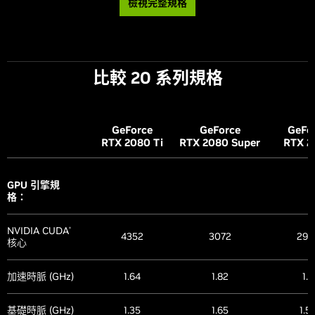
CUDA 功能
技術支援：
12.0
12.0
12.0
檢視完整規格
NVIDIA
有
有
有
FreeStyle
VR Ready
光線追蹤核心
第二代
有
第二代
有
第二代
有
NVIDIA
有
有
有
ShadowPlay
Tensor 核心
第三代
第三代
第三代
比較 20 系列規格
顯示卡尺寸：
NVIDIA
NVIDIA 架構
Ampere
Ampere
Ampere
有
有
有
Highlights
Length
304 mm
304 mm
依製造商
Microsoft
GeForce
GeForce
GeFo
NVIDIA G-
DirectX
12
有
有
有
®
RTX 2080
有
Ti
RTX 2080 Super
有
RTX 2
有
Width
137 mm
137 mm
依製造商
SYNC
Ultimate
®
插槽
2 插槽
2 插槽
依製造商
Game Ready 驅
NVIDIA DLSS
有
有
有
GPU 引擎規
有
有
有
動程式
格：
Founders
Founders
SFF-Ready
NVIDIA Reflex
有
有
有
Edition Yes
Edition Yes
Enthusiast
NVIDIA Studio
依製造商
有
有
有
Varies by
Varies by
NVIDIA CUDA
®
GeForce Card
驅動程式
4352
3072
294
manufacturer
manufacturer
NVIDIA
核心
有
有
有
Broadcast
NVIDIA
有
有
有
加速時脈 (GHz)
1.64
1.82
1.8
Omniverse
第四代 PCI
散熱與功率規
有
有
有
Express
格：
RTX Remix
Yes
Yes
Yes
基礎時脈 (GHz)
1.35
1.65
1.5