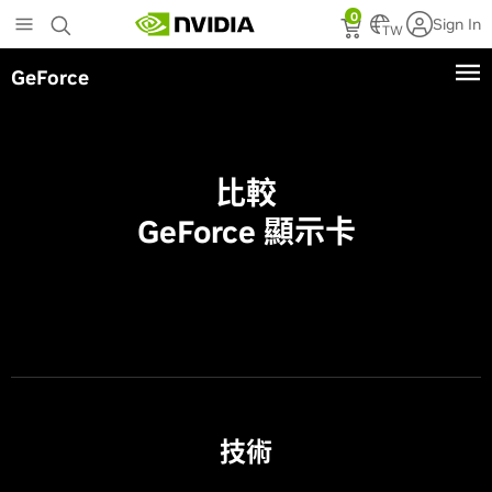
Skip
0
Sign In
to
TW
main
GeForce
content
比較
GeForce 顯示卡
技術