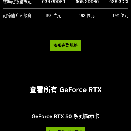
Photo Mode
有
有
有
NVIDIA 解碼器
標準記憶體設定
6GB GDDR6
6GB GDDR6
6GB GDDR
第五代
第五代
第五代
散熱與功率規
(NVDEC)
格：
NVIDIA
記憶體介面頻寬
192 位元
192 位元
192 位元
有
有
有
CUDA 功能
8.6
8.6
8.6
FreeStyle
最高 GPU
90
90
90
溫度 (攝氏)
VR Ready
有
有
有
NVIDIA
有
有
有
技術支援：
ShadowPlay
繪圖卡總功率
450
320
320
檢視完整規格
(W)
光線追蹤核心
-
-
-
顯示器支援：
NVIDIA
有
有
有
Highlights
需要的系統
850
750
750
功率 (W)
(8)
最高數位解析
Tensor 核心
-
-
-
7680x4320
7680x4320
7680x432
度
(2)
NVIDIA G-
有
有
有
SYNC
®
NVIDIA 架構名
Turing
Turing
Turing
HDMI
、3
3 組 PCIe 8
3 組 PCIe 8
3 組 PCIe 
(3)
稱
HDMI
、3 組
HDMI
、3 
(3)
(3)
標準顯示器接頭
組
查看所有 GeForce RTX
pin 纜線 (隨附
pin 纜線 (隨附
pin 纜線 (隨
DisplayPort
DisplayPort
Game Ready
(4)
DisplayPort
有
有
有
電源轉接頭)
電源轉接頭)
電源轉接頭
(4)
驅動程式
Microsoft
或
或
或
有
有
有
所需的電源接頭
DirectX
12 API
1 組功率
1 組功率
1 組功率
®
多顯示器
4
4
4
450W 以上的
450W 以上的
450W 以上
NVIDIA Studio
有
有
有
PCIe 第 5 代
PCIe 第 5 代
PCIe 第 5 
驅動程式
G
eForce RTX 50 系列顯示卡
NVIDIA DLSS
-
-
-
HDCP
纜線
2.3
纜線
2.3
纜線
2.3
NVIDIA
NVIDIA Reflex
有
有
有
有
有
有